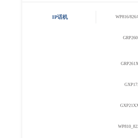
IP话机
WP816/82
GRP2
GRP26
GXP1
GXP21
WP810_8