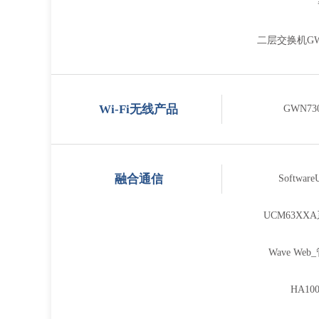
二层交换机GW
Wi-Fi无线产品
GWN7
融合通信
Softwa
UCM63X
Wave W
HA1