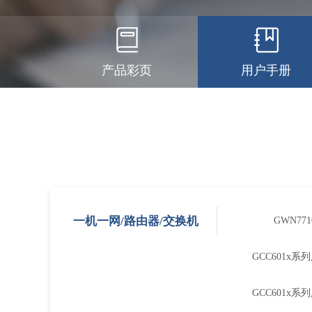
产品彩页
用户手册
一机一网/路由器/交换机
GWN77
GCC601x
GCC601x