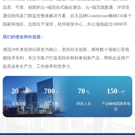
品质、可靠、创新的云+端混合式融合通信、云+端无线数通、IP语音
通信协同及门禁监控整体解决方案，自主品牌Grandstream畅销150多个
国家和地区。总部位于深圳，杭州研发中心，办公场地超过10000平。
我们的使命和价值观
：
潮流20年来坚持以研发为核心，坚持自主创新，拥有数十项核心音视
频技术专利，专注为客户打造高性价和轻奢创新产品，帮助企业用户
提高业务生产力、工作效率和竞争力。
20
700
70
150
+年
+
%
+个
发展历程
员工人数
研发人员
产品畅销国家和地
区