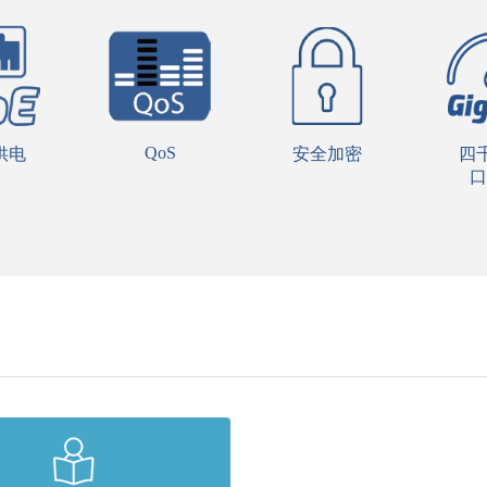
QoS
供电
安全加密
四
口